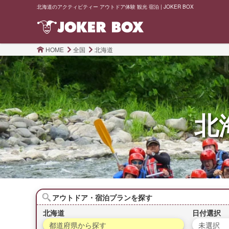
北海道のアクティビティー アウトドア体験 観光 宿泊 | JOKER BOX
HOME
全国
北海道
北
アウトドア・宿泊プランを探す
北海道
日付選択
都道府県から探す
未選択