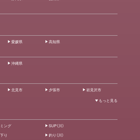
愛媛県
高知県
沖縄県
北見市
夕張市
岩見沢市
ミング
SUP（川）
下り
釣り（川）