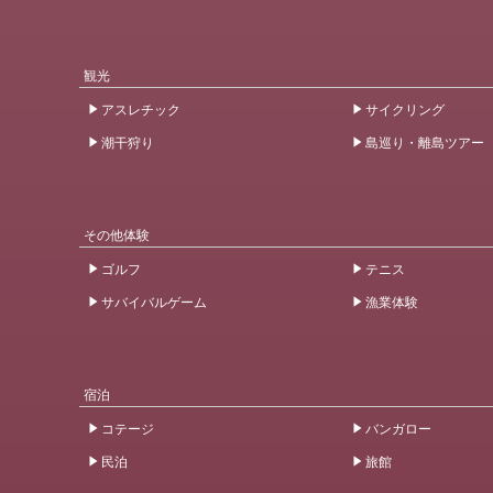
観光
アスレチック
サイクリング
潮干狩り
島巡り・離島ツアー
その他体験
ゴルフ
テニス
サバイバルゲーム
漁業体験
宿泊
コテージ
バンガロー
民泊
旅館