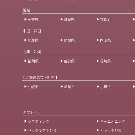
近畿
三重県
滋賀県
京都府
中国・四国
鳥取県
島根県
岡山県
九州・沖縄
福岡県
佐賀県
長崎県
【 北海道の市区町村 】
札幌市
函館市
小樽市
アウトドア
ラフティング
キャニオニング
パックラフト（川）
カヤック（川）