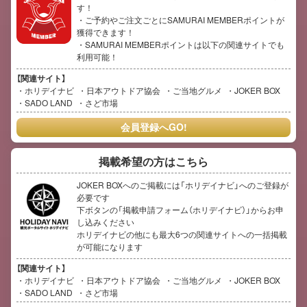
す！
・ご予約やご注文ごとにSAMURAI MEMBERポイントが
獲得できます！
・SAMURAI MEMBERポイントは以下の関連サイトでも
利用可能！
【関連サイト】
ホリデイナビ
日本アウトドア協会
ご当地グルメ
JOKER BOX
SADO LAND
さど市場
会員登録へGO!
掲載希望の方はこちら
JOKER BOXへのご掲載には「ホリデイナビ」へのご登録が
必要です
下ボタンの「掲載申請フォーム（ホリデイナビ）」からお申
し込みください
ホリデイナビの他にも最大6つの関連サイトへの一括掲載
が可能になります
【関連サイト】
ホリデイナビ
日本アウトドア協会
ご当地グルメ
JOKER BOX
SADO LAND
さど市場