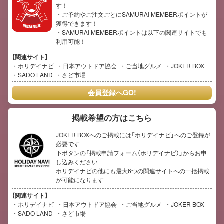
す！
・ご予約やご注文ごとにSAMURAI MEMBERポイントが
獲得できます！
・SAMURAI MEMBERポイントは以下の関連サイトでも
利用可能！
【関連サイト】
ホリデイナビ
日本アウトドア協会
ご当地グルメ
JOKER BOX
SADO LAND
さど市場
会員登録へGO!
掲載希望の方はこちら
JOKER BOXへのご掲載には「ホリデイナビ」へのご登録が
必要です
下ボタンの「掲載申請フォーム（ホリデイナビ）」からお申
し込みください
ホリデイナビの他にも最大6つの関連サイトへの一括掲載
が可能になります
【関連サイト】
ホリデイナビ
日本アウトドア協会
ご当地グルメ
JOKER BOX
SADO LAND
さど市場