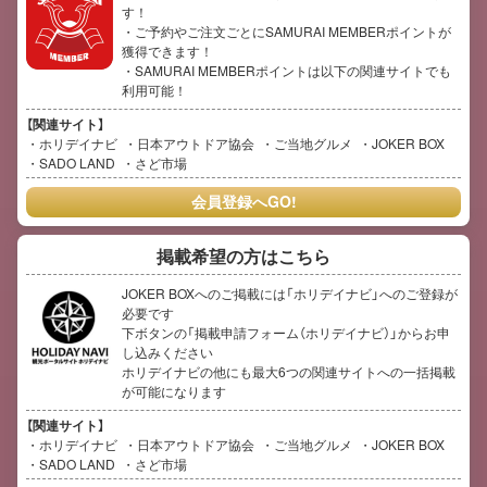
す！
・ご予約やご注文ごとにSAMURAI MEMBERポイントが
獲得できます！
・SAMURAI MEMBERポイントは以下の関連サイトでも
利用可能！
【関連サイト】
ホリデイナビ
日本アウトドア協会
ご当地グルメ
JOKER BOX
SADO LAND
さど市場
会員登録へGO!
掲載希望の方はこちら
JOKER BOXへのご掲載には「ホリデイナビ」へのご登録が
必要です
下ボタンの「掲載申請フォーム（ホリデイナビ）」からお申
し込みください
ホリデイナビの他にも最大6つの関連サイトへの一括掲載
が可能になります
【関連サイト】
ホリデイナビ
日本アウトドア協会
ご当地グルメ
JOKER BOX
SADO LAND
さど市場