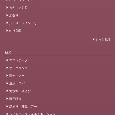
カヤック（川）
沢登り
川下り・ライン下り
釣り（川）
観光
アスレチック
サイクリング
観光ツアー
温泉・スパ
海水浴・磯遊び
潮干狩り
島巡り・離島ツアー
ライトアップ・イルミネーション