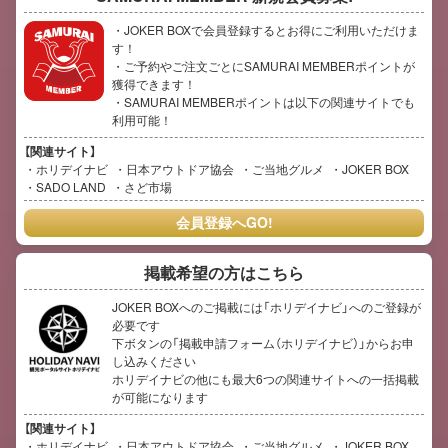
・JOKER BOXで会員登録するとお得にご利用いただけま
す！
・ご予約やご注文ごとにSAMURAI MEMBERポイントが
獲得できます！
・SAMURAI MEMBERポイントは以下の関連サイトでも
利用可能！
【関連サイト】
ホリデイナビ
日本アウトドア協会
ご当地グルメ
JOKER BOX
SADO LAND
さど市場
会員登録へGO!
掲載希望の方はこちら
JOKER BOXへのご掲載には「ホリデイナビ」へのご登録が
必要です
下ボタンの「掲載申請フォーム（ホリデイナビ）」からお申
し込みください
ホリデイナビの他にも最大6つの関連サイトへの一括掲載
が可能になります
【関連サイト】
ホリデイナビ
日本アウトドア協会
ご当地グルメ
JOKER BOX