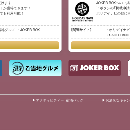
だけます！
JOKER BOXへの
イントが獲得できます！
下ボタンの「掲載申請
イトでも利用可能！
ホリデイナビの他に
当地グルメ
JOKER BOX
【関連サイト】
ホリデイナビ
SADO LAND
アクティビティー+宿泊パック
お洒落なキャン