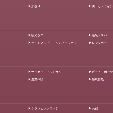
沢登り
川下り・ライン
観光ツアー
温泉・スパ
ライトアップ・イルミネーション
レンタカー
サッカー・フットサル
ビーチスポーツ
農業体験
酪農体験
グランピングロッジ
民宿