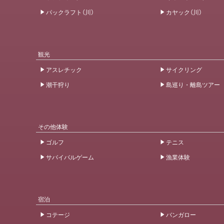
パックラフト（川）
カヤック（川）
観光
アスレチック
サイクリング
潮干狩り
島巡り・離島ツアー
その他体験
ゴルフ
テニス
サバイバルゲーム
漁業体験
宿泊
コテージ
バンガロー