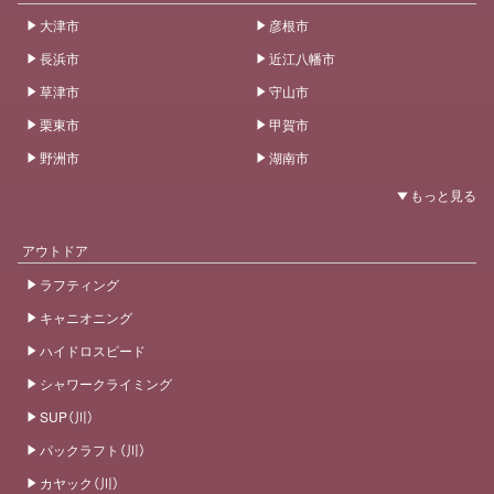
大津市
彦根市
長浜市
近江八幡市
草津市
守山市
栗東市
甲賀市
野洲市
湖南市
アウトドア
ラフティング
キャニオニング
ハイドロスピード
シャワークライミング
SUP（川）
パックラフト（川）
カヤック（川）