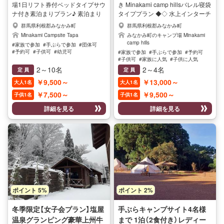
場1日リフト券付ベッドタイプサウ
き Minakami camp hillsバレル寝袋
ナ付き素泊まりプラン♪ 素泊まり
タイププラン ◆◇ 水上インターチ
でリーズナブルに泊って、ノルン
ェンジ降車より車で約2分の好立地
群馬県利根郡みなかみ町
群馬県利根郡みなかみ町
水上スキー場1日リフト券を使って
にあります 近隣にはNORNスキー
Minakami Campsite Tapa
みなかみ町のキャンプ場 Minakami
ゲレンデで思う存分楽しんじゃお
場 3分・奥利根スキー場 10分 ホワ
camp hills
#家族で参加
#手ぶらで参加
#団体可
う！！！ ～内容～ TAPAキャンプ
イトバレー10分 天神平15分 など
#予約可
#子供可
#幼児可
#家族で参加
#手ぶらで参加
#予約可
場素泊まり＆ノルン水上スキー場
多くのゲレンデがあり、水上温泉
#家族に人気
#子供に人気
#女性に人気
#子供可
#家族に人気
#子供に人気
#女性に人気
のリフト1日券付 スキー・スノー
などの日帰り温泉も多くございま
2～10名
2～4名
定 員
定 員
ボードに行かれる方のためにお気
す スキー・スノーボードを初めて
￥9,500～
￥13,000～
大人1名
大人1名
軽に素泊まりできるプラン 水洗ト
させてあげたい・上達させたい・
￥7,500～
￥9,500～
イレ、パウダールームは別棟に完
楽しませてあげたいご家族にお勧
子供1名
子供1名
備！（電子レンジ、ポットなどござ
めのプランです！ 手ぶらでバレル
詳細を見る
詳細を見る
います。） 食事はありませんので
キャビンに宿泊できる癒しの冬プ
ご自由にお持ち込みください。 無
ライベートプラン・・・ ゆっくり
料送迎有（要予約） サウナ利用がセ
とプライベートで冬のお時間を過
ットになっているプランとなりま
ごせる、そう考えてた方におスス
す。 16：00～ 1h利用可能です。
メです！！宿泊が可能なバレルで
近隣のスキー場までの車での移動
す Minakami camp hillsの寝具は寝
時間と距離 ・ノルンスキー場 3分
袋がご用意してあります みなかみ
3km ・大穴スキー場 10分 8km ・
町は温泉町ですので近隣の温泉割
ホワイトバレー 12分 10km ・スノ
引チケットのご用意がございます
ポイント 5%
ポイント 2%
ーパーク奥利根 15分 15km ・宝台
のでお申し付け下さい ※こちらの
樹スキー場 25分 28km ・藤原スキ
プランは素泊まりプランとなって
冬季限定【女子会プラン】塩屋
手ぶらキャンプサイト4名様
ー場 35分 32㎞ ・天神平スキー場
おりますので、お食事に関しまし
温泉グランピング豪華上州牛
まで 1泊（2食付き）レディー
30分 30㎞ 近隣のコンビニ＆スー
てはお客様ご自身でご用意いただ