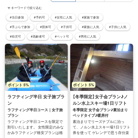
キーワードで絞り込む
#当日参加
#予約可
#女性に人気
#家族で参加
#手ぶらで参加
#団体可
#子供可
#家族に人気
#子供に人気
#幼児可
#高齢者可
#ペット可
#男性に人気
ポイント 5%
ポイント 5%
ラフティング半日 女子旅プラ
【冬季限定】女子会プラン♪ノ
ン
ルン水上スキー場1日リフト
券付【素泊り ベッドタイプ♪
ラフティング半日コース｜女子旅
冬季限定 女子会プラン♪素泊まり
プラン
ベッドタイプ♪暖房付
暖房付】
ラフティング半日コースを限定で
素泊まりでリーズナブルに泊っ
割引いたします。 女性限定のみな
て、ノルン水上スキー場1日リフト
かみラフティング格安プランは格
券を使って ゲレンデで思う存分楽
安で参加できるラフティングプラ
しんじゃおう！！！ ～内容～