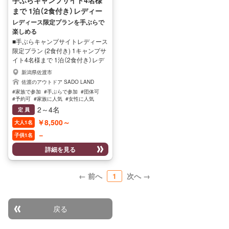
然の中へ来ていただいたんですか
了承くださいませ 【朝食】 ・ジャム
まで 1泊（2食付き）レディー
ら、お仲間で全てお客様が調理、
パン・バナナ・ジュース・ヨーグ
ス限定プラン
レディース限定プランを手ぶらで
かたずけをするスタイル、皆さん
ルト
楽しめる
でわいわいと調理、和やかに食
■手ぶらキャンプサイトレディース
事、これがグラマラスキャンピン
限定プラン (2食付き) 1キャンプサ
グの醍醐味とも言えます。。 ※食
イト4名様まで 1泊（2食付き）レデ
事は全てお客様ご自身で調理して
ィース限定プラン レディース限定
いただきますのでご了承ください
新潟県佐渡市
のプランとなります。 ちょっぴり
ませ
佐渡のアウトドア SADO LAND
リッチにすこし豪華にステーキ
#家族で参加
#手ぶらで参加
#団体可
BBQで過ごしませんか？ グランピ
#予約可
#家族に人気
#女性に人気
ングスタイルのテントで日頃感じ
2～4名
定 員
ることのできない大自然のロケー
￥8,500～
大人1名
ションで気持ちの良いお時間を満
喫できるキャンプ場は爽やかな風
－
子供1名
と鳥の鳴き声と注ぎ込む太陽まさ
詳細を見る
に大自然を感じられる空間！日頃
の疲れを癒しにいらしてみません
か♪ 【BBQの食材】 肉（牛肉・豚
← 前へ
1
次へ →
肉・ラム肉・鶏肉・スペアリブ・
ウィンナー・味付けホルモン）、野
菜（玉ねぎ・なす・ピーマン・にん
じん・かぼちゃ・きのこ・キャベ
戻る
ツ・いも）、焼きそば、豆腐 ★当
社で缶ビール販売しています。