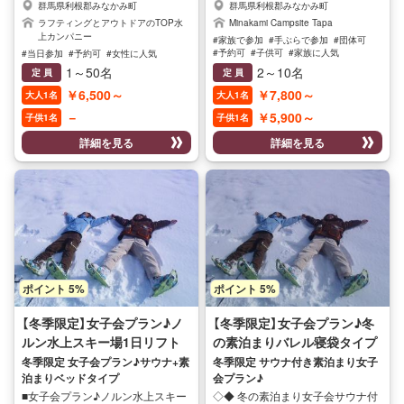
群馬県利根郡みなかみ町
群馬県利根郡みなかみ町
ンです！ マイナスイオンたっぷり
TAPAキャンプ場素泊まり＆ノルン
ラフティングとアウトドアのTOP水
Minakami Campsite Tapa
の大自然に囲まれながらの川下り
水上スキー場のリフト1日券付 ス
上カンパニー
#家族で参加
#手ぶらで参加
#団体可
で日頃の疲れもリフレッシュ 女性
キー・スノーボードに行かれる方
#予約可
#子供可
#家族に人気
#当日参加
#予約可
#女性に人気
だけでも気軽に参加できる安心安
のためにお気軽に素泊まりできる
#子供に人気
#女性に人気
1～50名
2～10名
定 員
定 員
全な水上ラフティングツアーで
プラン 水洗トイレ、パウダールー
￥6,500～
￥7,800～
大人1名
大人1名
す！ ラフティングは専門ガイドが
ムは別棟に完備！（電子レンジ、ポ
同行するのでご安心ください(^^♪
ットなどございます。） 食事はあ
－
￥5,900～
子供1名
子供1名
サプライズやイベントなどで是非
りませんのでご自由にお持ち込み
詳細を見る
詳細を見る
ご利用くださいませ♪ 【開催期間】
ください。 無料送迎有（要予約） 近
4月～11月迄
隣のスキー場までの車での移動時
間と距離 ・ノルンスキー場 3分
3km ・大穴スキー場 10分 8km ・
ホワイトバレー 12分 10km ・スノ
ーパーク奥利根 15分 15km ・宝台
樹スキー場 25分 28km ・藤原スキ
ー場 35分 32㎞ ・天神平スキー場
30分 30㎞ 近隣のコンビニ＆スー
ポイント 5%
ポイント 5%
パー ・セブンイレブン 8分 ・ファ
ミリーマート 10分 ・スーパーサ
【冬季限定】女子会プラン♪ノ
【冬季限定】女子会プラン♪冬
ンモール 10分（23時まで営業）冬季
は22時になることもございます。
ルン水上スキー場1日リフト
の素泊まりバレル寝袋タイプ
駐車場完備 無料でご利用いただけ
券付ベッドタイプサウナ付き
サウナ付きプラン
冬季限定 女子会プラン♪サウナ+素
冬季限定 サウナ付き素泊まり女子
ます。 開催期間 12月20日～3月末
泊まりベッドタイプ
会プラン♪
素泊まり♪
まで
■女子会プラン♪ノルン水上スキー
◇◆ 冬の素泊まり女子会サウナ付