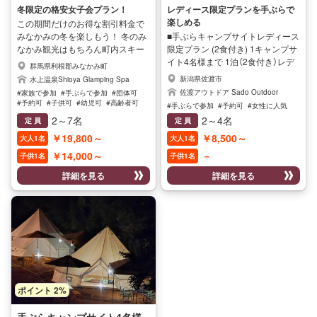
ステーキ＆温泉 グランピング
ス限定プラン
パー ・セブンイレブン 8分 ・ファ
きますようお願い申し上げます サ
冬限定の格安女子会プラン！
レディース限定プランを手ぶらで
ミリーマート 10分 ・スーパーサ
ウナ利用がセットになっているプ
楽しめる
スタイル1泊2食付
この期間だけのお得な割引料金で
ンモール 10分（23時まで営業）冬季
ランとなります 16：00～ 1h利用
みなかみの冬を楽しもう！ 冬のみ
■手ぶらキャンプサイトレディース
は22時になることもございます。
可能です ※当日受付にてご予約く
なかみ観光はもちろん町内スキー
限定プラン (2食付き) 1キャンプサ
駐車場完備 無料でご利用いただけ
ださい 近隣のスキー場までの車で
場へのアクセスも良好です。 温泉
イト4名様まで 1泊（2食付き）レデ
群馬県利根郡みなかみ町
ます。 開催期間 12月20日～3月末
の移動時間と距離 ・ノルンスキー
に入りたいし美味しいステーキも
ィース限定プラン レディース限定
新潟県佐渡市
水上温泉Shioya Glamping Spa
まで
場 3分 3km ・大穴スキー場 10分
食べたい方にお勧めなのが、グラ
のプランとなります。 ちょっぴり
佐渡アウトドア Sado Outdoor
#家族で参加
#手ぶらで参加
#団体可
8km ・ホワイトバレー 12分 10km
ンピングスタイルの温泉宿泊、塩
リッチにすこし豪華にステーキ
#予約可
#子供可
#幼児可
#高齢者可
#手ぶらで参加
#予約可
#女性に人気
・スノーパーク奥利根 15分 15km
屋温泉 Shioya Spa 少しお洒落な
BBQで過ごしませんか？ グランピ
#ペット可
#家族に人気
#子供に人気
2～7名
2～4名
定 員
定 員
・宝台樹スキー場 25分 28km ・藤
#女性に人気
#男性に人気
プランで贅沢なお時間をお過ごし
ングスタイルのテントで日頃感じ
原スキー場 35分 32㎞ ・天神平ス
￥19,800～
￥8,500～
ください。 各棟に温泉風呂がござ
ることのできない大自然のロケー
大人1名
大人1名
キー場 30分 30㎞ 近隣のコンビニ
います。プライベートでリラック
ションで気持ちの良いお時間を満
￥14,000～
－
子供1名
子供1名
＆スーパー ・セブンイレブン 8分
スできます。 ◎夕食は豪華に地元
喫できるキャンプ場は爽やかな風
・ファミリーマート 10分 ・スー
詳細を見る
詳細を見る
の希少牛、増田牛のサーロインと
と鳥の鳴き声と注ぎ込む太陽まさ
パーサンモール 10分（23時まで営
ヒレ肉を使ってステーキ、オマー
に大自然を感じられる空間！日頃
業）冬季は22時になることもござ
ルエビのブイヤーベースなど贅沢
の疲れを癒しにいらしてみません
います 近隣の飲食店 ・レストラン
の極み！その他、カルパッチョ、
か♪ 【BBQの食材】 肉（牛肉・豚
諏訪狭 5分 ・ホルモン亭 7分 ・居
生ハムサラダ、ブイヤーベースの
肉・ラム肉・鶏肉・スペアリブ・
酒屋 大八 8分 ・雪松 食堂 9分 ・
残りのスープでリゾット、サービ
ウィンナー・味付けホルモン）、野
あしま園 9分 ・レストラン あしま
スでボトルワイン、ソフトドリン
菜（玉ねぎ・なす・ピーマン・にん
9分 近隣温泉施設 ・ふれあい交流
クがセットされております。 ◎朝
じん・かぼちゃ・きのこ・キャベ
館 車で6分 ・鈴森の湯 車で10分
食はパンケーキ、サルシッチャソ
ツ・いも）、焼きそば、豆腐 ★当
・湯テルメ 車で15分 開催期間 12
ポイント 2%
ーセージ、スクランブルエッグ、
社で缶ビール販売しています。
月20日～3月末まで
お好きなエスプレッソなどのドリ
BBQ時にどうぞ ※季節により食材
ンクとなります。 ★★せっかく自
が変わる場合がございますのでご
手ぶらキャンプサイト4名様