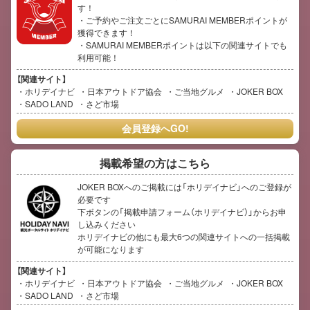
す！
・ご予約やご注文ごとにSAMURAI MEMBERポイントが
獲得できます！
・SAMURAI MEMBERポイントは以下の関連サイトでも
利用可能！
【関連サイト】
ホリデイナビ
日本アウトドア協会
ご当地グルメ
JOKER BOX
SADO LAND
さど市場
会員登録へGO!
掲載希望の方はこちら
JOKER BOXへのご掲載には「ホリデイナビ」へのご登録が
必要です
下ボタンの「掲載申請フォーム（ホリデイナビ）」からお申
し込みください
ホリデイナビの他にも最大6つの関連サイトへの一括掲載
が可能になります
【関連サイト】
ホリデイナビ
日本アウトドア協会
ご当地グルメ
JOKER BOX
SADO LAND
さど市場