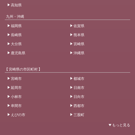
高知県
九州・沖縄
福岡県
佐賀県
長崎県
熊本県
大分県
宮崎県
鹿児島県
沖縄県
【 宮崎県の市区町村 】
宮崎市
都城市
延岡市
日南市
小林市
日向市
串間市
西都市
えびの市
三股町