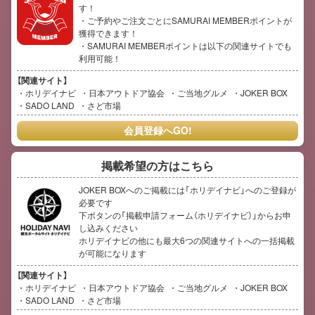
す！
・ご予約やご注文ごとにSAMURAI MEMBERポイントが
獲得できます！
・SAMURAI MEMBERポイントは以下の関連サイトでも
利用可能！
【関連サイト】
ホリデイナビ
日本アウトドア協会
ご当地グルメ
JOKER BOX
SADO LAND
さど市場
会員登録へGO!
掲載希望の方はこちら
JOKER BOXへのご掲載には「ホリデイナビ」へのご登録が
必要です
下ボタンの「掲載申請フォーム（ホリデイナビ）」からお申
し込みください
ホリデイナビの他にも最大6つの関連サイトへの一括掲載
が可能になります
【関連サイト】
ホリデイナビ
日本アウトドア協会
ご当地グルメ
JOKER BOX
SADO LAND
さど市場