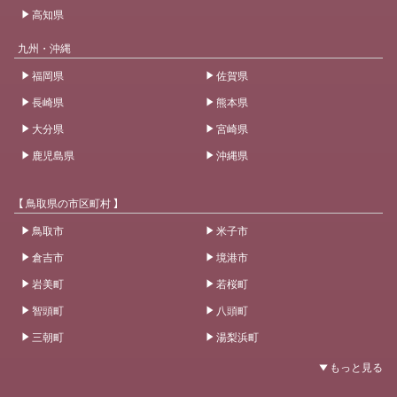
高知県
九州・沖縄
福岡県
佐賀県
長崎県
熊本県
大分県
宮崎県
鹿児島県
沖縄県
【 鳥取県の市区町村 】
鳥取市
米子市
倉吉市
境港市
岩美町
若桜町
智頭町
八頭町
三朝町
湯梨浜町