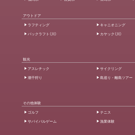
アウトドア
ラフティング
キャニオニング
パックラフト（川）
カヤック（川）
観光
アスレチック
サイクリング
潮干狩り
島巡り・離島ツアー
その他体験
ゴルフ
テニス
サバイバルゲーム
漁業体験