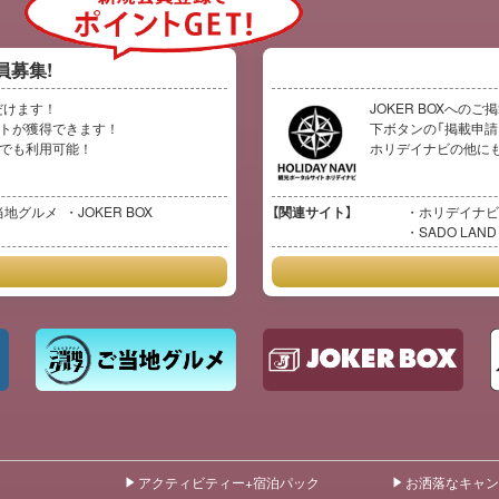
員募集!
だけます！
JOKER BOXへの
イントが獲得できます！
下ボタンの「掲載申請
イトでも利用可能！
ホリデイナビの他に
当地グルメ
JOKER BOX
【関連サイト】
ホリデイナビ
SADO LAND
アクティビティー+宿泊パック
お洒落なキャン