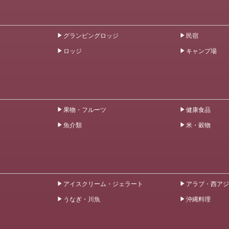
グランピングロッジ
民宿
ロッジ
キャンプ場
果物・フルーツ
健康食品
魚介類
米・穀物
アイスクリーム・ジェラート
アラブ・西アジ
うなぎ・川魚
沖縄料理