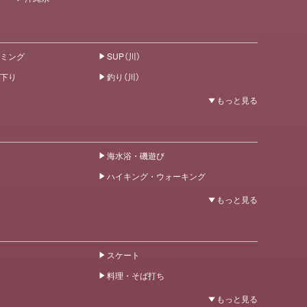
ミング
SUP（川）
下り
釣り（川）
海水浴・磯遊び
ハイキング・ウォーキング
スケート
料理・そば打ち