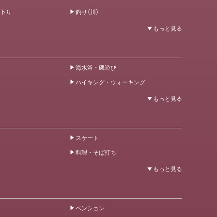
下り
釣り（川）
海水浴・磯遊び
ハイキング・ウォーキング
スケート
料理・そば打ち
ペンション