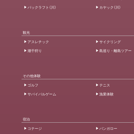
パックラフト（川）
カヤック（川）
観光
アスレチック
サイクリング
潮干狩り
島巡り・離島ツアー
その他体験
ゴルフ
テニス
サバイバルゲーム
漁業体験
宿泊
コテージ
バンガロー