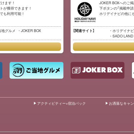
だけます！
JOKER BOXへの
イントが獲得できます！
下ボタンの「掲載申請
イトでも利用可能！
ホリデイナビの他に
当地グルメ
JOKER BOX
【関連サイト】
ホリデイナビ
SADO LAND
アクティビティー+宿泊パック
お洒落なキャン