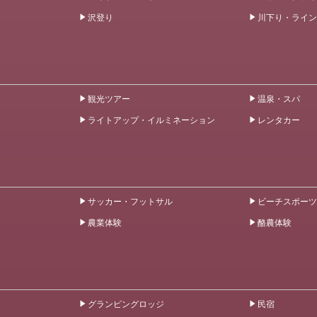
沢登り
川下り・ライン
観光ツアー
温泉・スパ
ライトアップ・イルミネーション
レンタカー
サッカー・フットサル
ビーチスポーツ
農業体験
酪農体験
グランピングロッジ
民宿