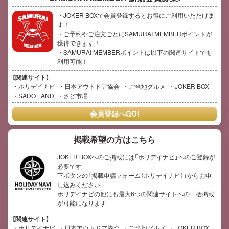
・JOKER BOXで会員登録するとお得にご利用いただけま
す！
・ご予約やご注文ごとにSAMURAI MEMBERポイントが
獲得できます！
・SAMURAI MEMBERポイントは以下の関連サイトでも
利用可能！
【関連サイト】
ホリデイナビ
日本アウトドア協会
ご当地グルメ
JOKER BOX
SADO LAND
さど市場
会員登録へGO!
掲載希望の方はこちら
JOKER BOXへのご掲載には「ホリデイナビ」へのご登録が
必要です
下ボタンの「掲載申請フォーム（ホリデイナビ）」からお申
し込みください
ホリデイナビの他にも最大6つの関連サイトへの一括掲載
が可能になります
【関連サイト】
ホリデイナビ
日本アウトドア協会
ご当地グルメ
JOKER BOX