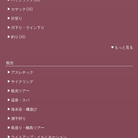
カヤック（川）
沢登り
川下り・ライン下り
釣り（川）
観光
アスレチック
サイクリング
観光ツアー
温泉・スパ
海水浴・磯遊び
潮干狩り
島巡り・離島ツアー
ライトアップ・イルミネーション