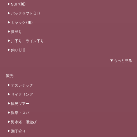
SUP（川）
パックラフト（川）
カヤック（川）
沢登り
川下り・ライン下り
釣り（川）
観光
アスレチック
サイクリング
観光ツアー
温泉・スパ
海水浴・磯遊び
潮干狩り