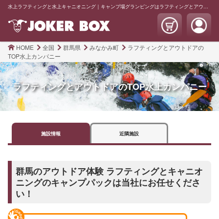
水上ラフティングと水上キャニオニング｜キャンプ場グランピングはラフティングとアウトドアのTOP水上 | JOKER BOX
HOME
全国
群馬県
みなかみ町
ラフティングとアウトドアの
TOP水上カンパニー
ラフティングとアウトドアのTOP水上カンパニー
施設
情報
近隣
施設
群馬のアウトドア体験 ラフティングとキャニオ
ニングのキャンプパックは当社にお任せくださ
い！