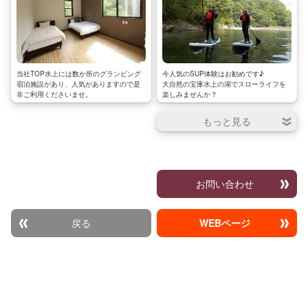
当社TOP水上には数か所のグランピング
今人気のSUP体験はお勧めです♪
宿泊施設があり、人気がありますので是
大自然の宝庫水上の湖でスローライフを
非ご利用くださいませ。
楽しみませんか？
お問い合わせ
戻る
WEBページ