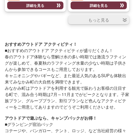
景色を楽しみたい人には是非オス
楽しみいただけること間違いなし
詳細を見る
詳細を見る
スメです。 乗船者全員で息を合わ
です♪ 【開催期間】 4月～11月迄
せてパドルを漕ぎ、大自然に囲ま
れた湖をゆっくりと進み、操作に
慣れてくると、湖上を軽快に滑っ
ていくスピード感を体感しながら
思った方向に進んでいくことも出
来ますよ♪ 春〜夏は緑葉、秋は紅
おすすめアウトドア アクティビティ！
葉に囲まれながら進む、極上の湖
■おすすめのアウトドア アクティビティが盛りだくさん！
上クルージングをお楽しみくださ
春のアウトドア体験なら雪解け水の多い時期では激流ラフティン
い。 【開催期間】 4月～11月迄
グが楽しめて、春夏秋のラフティング水量の少ない時期は子供さ
んから参加できるコースもご用意しております。
キャニオニングやバギーなど、また最近人気のあるSUPも体験出
来てみなかみ町の大自然を満喫できます。
みなかみ町はアウトドアを利用する観光で賑わうお客様の注目す
る町で、混み合う時期は7月～11月までがピークとなります。子家
族プラン、グループプラン、割引プランなど色んなアクティビテ
ィーをご用意してありますのでどうぞご利用くださいませ。
アウトドアで遊ぶなら、キャンプパックがお得！
■グランピング宿泊パック
コテージや、バンガロー、テント、ロッジ、など当社経営の様々