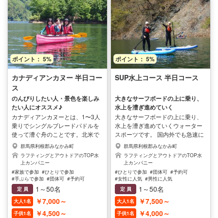
す。
ポイント： 5%
ポイント： 5%
カナディアンカヌー 半日コー
SUP水上コース 半日コース
ス
のんびりしたい人・景色を楽しみ
大きなサーフボードの上に乗り、
たい人にオススメ♪
水上を漕ぎ進めていく
カナディアンカヌーとは、1〜3人
大きなサーフボードの上に乗り、
乗りでシングルブレードパドルを
水上を漕ぎ進めていくウォーター
使って漕ぐ舟のことです。北米で
スポーツです。 国内外でも急速に
インディアンが使用していたのが
人気が高まっている新感覚のアク
群馬県利根郡みなかみ町
群馬県利根郡みなかみ町
起源です。 主にカナダインディア
ティビティです！ 波に乗ることは
ラフティングとアウトドアのTOP水
ラフティングとアウトドアのTOP水
ンが湖沼の移動に使っていたので
もちろん、水面上をゆったりとク
上カンパニー
上カンパニー
『カナディアンカヌー』という名称
ルージング、慣れてくれば 友達と
#家族で参加
#ひとりで参加
#ひとりで参加
#団体可
#予約可
になりました。 カヤックよりも安
レースしたりも出来ちゃいます♪
#手ぶらで参加
#団体可
#予約可
#女性に人気
#男性に人気
#子供可
#高齢者可
#家族に人気
定感のあるカナディアンカヌーな
また、不安定なボートの上にのっ
1～50名
1～50名
定 員
定 員
#女性に人気
#男性に人気
ら、陸からでは近づくことのでき
てバランスをとることでフィット
￥7,000～
￥7,500～
大人1名
大人1名
ないポイントや渓流の中で安全に
ネス効果もあります。 性別や年齢
￥4,500～
￥4,000～
楽めるので、のんびりしたい人・
層を問わず、幅広い世代の方にお
子供1名
子供1名