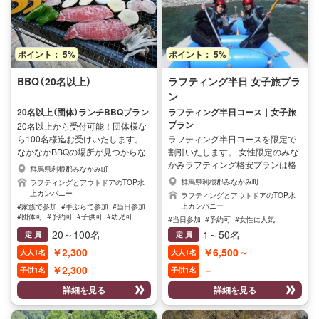
ポイント： 5%
ポイント： 5%
BBQ（20名以上）
ラフティング半日 女子旅プラ
ン
20名以上（団体）ランチBBQプラン
ラフティング半日コース｜女子旅
プラン
20名以上から受付可能！団体様な
ら100名様迄お受けいたします。
ラフティング半日コースを限定で
なかなかBBQの場所が見つからな
割引いたします。 女性限定のみな
い方にお勧めの場所をご案内いた
かみラフティング格安プランは格
群馬県利根郡みなかみ町
します。 TOP水上のBBQエリアは
安で参加できるラフティングプラ
群馬県利根郡みなかみ町
ラフティングとアウトドアのTOP水
5か所あり、プランにより、少人数
ンです！ マイナスイオンたっぷり
上カンパニー
ラフティングとアウトドアのTOP水
～団体様まお受けすることが可能
の大自然に囲まれながらの川下り
上カンパニー
#家族で参加
#手ぶらで参加
#当日参加
です。 大自然の中で優雅にBBQ、
で日頃の疲れもリフレッシュ 女性
#団体可
#予約可
#子供可
#幼児可
#当日参加
#予約可
#女性に人気
#高齢者可
#家族に人気
#子供に人気
食材や器材、ドリンクなど全て付
だけでも気軽に参加できる安心安
20～100名
1～50名
定 員
定 員
#女性に人気
#男性に人気
いているので手ぶらでお越しいた
全な水上ラフティングツアーで
￥2,300
￥6,500～
大人1名
大人1名
だければ。後は焼いて食べるだけ
す！ ラフティングは専門ガイドが
です。 会社のイベントやパーティ
同行するのでご安心ください(^^♪
￥2,300
－
子供1名
子供1名
ー、様々なプランでご利用くださ
サプライズやイベントなどで是非
詳細を見る
詳細を見る
いませ。 ※生ビール、缶のアルコ
ご利用くださいませ♪ 【開催期間】
ールは現地にて販売しています。
4月～11月迄
※飲み物、食べ物の持ち込み自由で