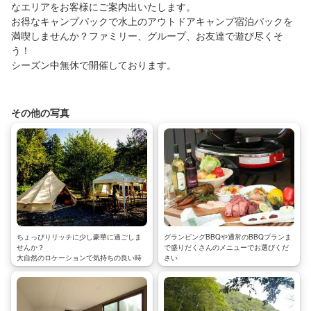
なエリアをお客様にご案内出いたします。
お得なキャンプパックで水上のアウトドアキャンプ宿泊パックを
満喫しませんか？ファミリー、グループ、お友達で遊び尽くそ
う！
シーズン中無休で開催しております。
その他の写真
ちょっぴりリッチに少し豪華に過ごしま
グランピングBBQや通常のBBQプランま
せんか？
で盛りだくさんのメニューでお選びくだ
大自然のロケーションで気持ちの良い時
さい
間を満喫できるキャンプ場Tipi
爽やかな風と鳥の鳴き声と注ぎ込む太陽
まさに大自然を感じられる空間！