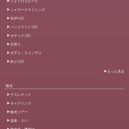
ハイドロスピード
シャワークライミング
SUP（川）
パックラフト（川）
カヤック（川）
沢登り
川下り・ライン下り
釣り（川）
観光
アスレチック
サイクリング
観光ツアー
温泉・スパ
海水浴・磯遊び