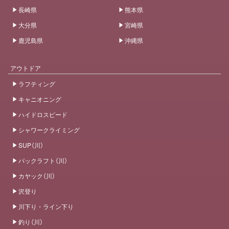
長崎県
熊本県
大分県
宮崎県
鹿児島県
沖縄県
アウトドア
ラフティング
キャニオニング
ハイドロスピード
シャワークライミング
SUP（川）
パックラフト（川）
カヤック（川）
沢登り
川下り・ライン下り
釣り（川）