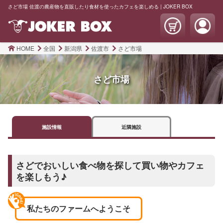
さど市場 佐渡の農産物を直販したり食材を使ったカフェを楽しめる | JOKER BOX
HOME
全国
新潟県
佐渡市
さど市場
さど市場
施設
情報
近隣
施設
さどでおいしい食べ物を探して買い物やカフェ
を楽しもう♪
私たちのファームへようこそ