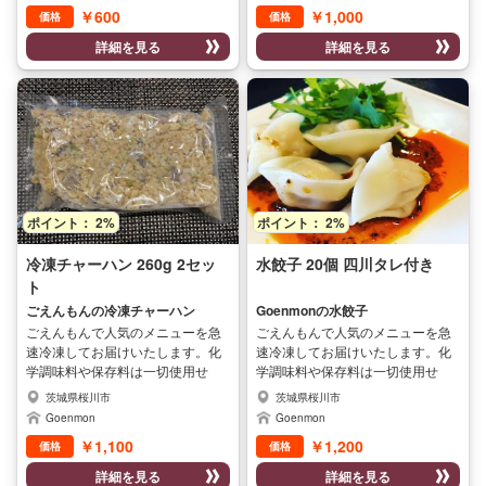
￥600
￥1,000
価格
価格
しみいただけます。
しみいただけます。
詳細を見る
詳細を見る
ポイント： 2%
ポイント： 2%
冷凍チャーハン 260g 2セッ
水餃子 20個 四川タレ付き
ト
ごえんもんの冷凍チャーハン
Goenmonの水餃子
ごえんもんで人気のメニューを急
ごえんもんで人気のメニューを急
速冷凍してお届けいたします。化
速冷凍してお届けいたします。化
学調味料や保存料は一切使用せ
学調味料や保存料は一切使用せ
ず、シェフが全て手作りした本格
ず、シェフが全て手作りした本格
茨城県桜川市
茨城県桜川市
中華料理です。安心安全で本格的
中華料理です。安心安全で本格的
Goenmon
Goenmon
なお店の味をご家庭で手軽にお楽
なお店の味をご家庭で手軽にお楽
￥1,100
￥1,200
価格
価格
しみいただけます。
しみいただけます。
詳細を見る
詳細を見る