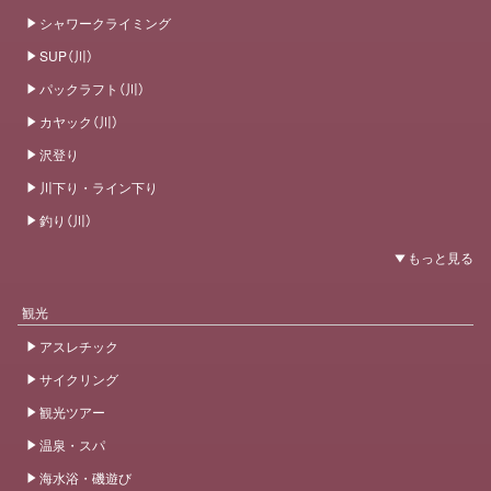
シャワークライミング
SUP（川）
パックラフト（川）
カヤック（川）
沢登り
川下り・ライン下り
釣り（川）
観光
アスレチック
サイクリング
観光ツアー
温泉・スパ
海水浴・磯遊び