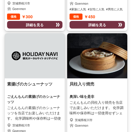
使用せずシェフが手作りした商品
麻団子をお楽しみいただけます。
茨城県桜川市
Goenmon
です。 本格的な白ごはん 地元産コ
Goenmon
#家族に人気
#女性に人気
#男性に人気
シヒカリをお楽しみいただけま
￥300
￥450
価格
価格
す。
詳細を見る
詳細を見る
素揚げのカシューナッツ
貝柱入り焼売
ごえんもんの素揚げのカシューナ
奥深い味を是非
ッツ
ごえんもんの貝柱入り焼売を当店
ごえんもんの素揚げのカシューナ
でお楽しみいただけます。 化学調
ッツを当店でお楽しみいただけま
味料や保存料は一切使用せずシェ
す。 化学調味料や保存料は一切使
フが手作りした商品です。 本格的
茨城県桜川市
用せずシェフが手作りした商品で
な貝柱入り焼売をお楽しみいただ
茨城県桜川市
Goenmon
す。 本格的な素揚げのカシューナ
けます。
Goenmon