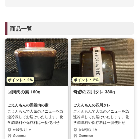
商品一覧
ポイント： 2%
ポイント： 2%
回鍋肉の素 160g
奇跡の四川タレ 380g
ごえんもんの回鍋肉の素
ごえんもんの四川タレ
ごえんもんで人気のメニューを急
ごえんもんで人気のメニューを急
速冷凍してお届けいたします。化
速冷凍してお届けいたします。化
学調味料や保存料は一切使用せ
学調味料や保存料は一切使用せ
ず、シェフが全て手作りした本格
ず、シェフが全て手作りした本格
茨城県桜川市
茨城県桜川市
中華料理です。安心安全で本格的
中華料理です。安心安全で本格的
Goenmon
Goenmon
なお店の味をご家庭で手軽にお楽
なお店の味をご家庭で手軽にお楽