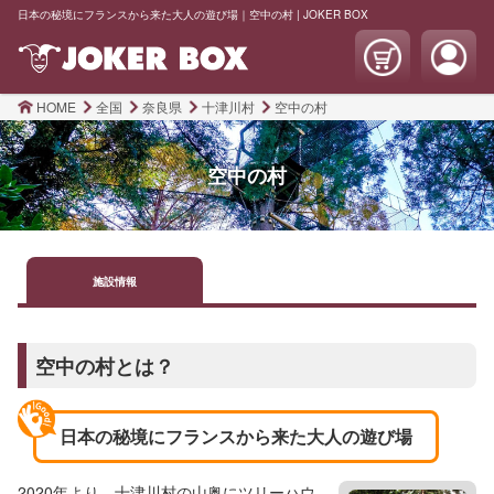
日本の秘境にフランスから来た大人の遊び場｜空中の村 | JOKER BOX
HOME
全国
奈良県
十津川村
空中の村
空中の村
施設
情報
空中の村とは？
日本の秘境にフランスから来た大人の遊び場
2020年より、十津川村の山奥にツリーハウ