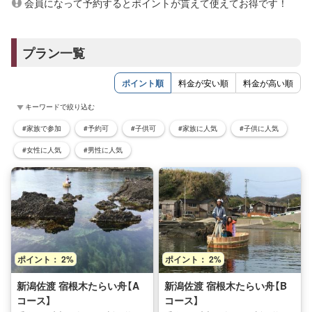
会員になって予約するとポイントが貰えて使えてお得です！
プラン一覧
ポイント順
料金が安い順
料金が高い順
キーワードで絞り込む
#家族で参加
#予約可
#子供可
#家族に人気
#子供に人気
#女性に人気
#男性に人気
ポイント： 2%
ポイント： 2%
新潟佐渡 宿根木たらい舟【A
新潟佐渡 宿根木たらい舟【B
コース】
コース】