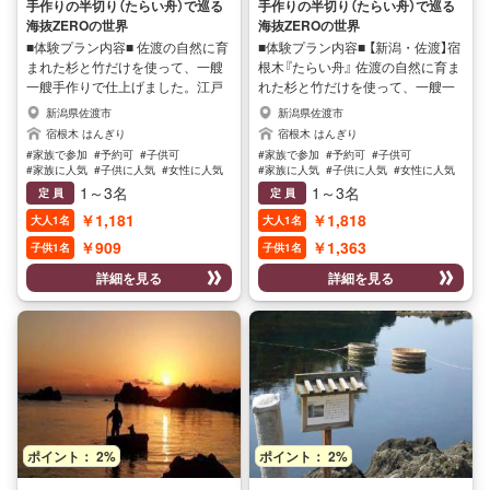
手作りの半切り（たらい舟）で巡る
手作りの半切り（たらい舟）で巡る
海抜ZEROの世界
海抜ZEROの世界
■体験プラン内容■ 佐渡の自然に育
■体験プラン内容■ 【新潟・佐渡】宿
まれた杉と竹だけを使って、一艘
根木『たらい舟』 佐渡の自然に育ま
一艘手作りで仕上げました。江戸
れた杉と竹だけを使って、一艘一
時代にタイムスリップしたような
艘手作りで仕上げました。江戸時
新潟県佐渡市
新潟県佐渡市
宿根木の街並みを後ろに、長い時
代にタイムスリップしたような宿
宿根木 はんぎり
宿根木 はんぎり
をかけて大地が創り出した、異世
根木の街並みを後ろに、長い時を
#家族で参加
#予約可
#子供可
#家族で参加
#予約可
#子供可
界感漂う岩場をゆったりと巡りま
かけて大地が創り出した、異世界
#家族に人気
#子供に人気
#女性に人気
#家族に人気
#子供に人気
#女性に人気
す。地元・小木弁の船頭がご案内
感漂う岩場をゆったりと巡りま
#男性に人気
#男性に人気
1～3名
1～3名
定 員
定 員
するecoでslowなクルーズです。
す。地元・小木弁の船頭がご案内
￥1,181
￥1,818
大人1名
大人1名
手作りの半切り（たらい舟）で巡る
するecoでslowなクルーズです。
海抜ZEROの世界。古くより小木
￥909
￥1,363
子供1名
子供1名
半島の人々の生活になくてはなら
詳細を見る
詳細を見る
ない漁具であった半切り。
ポイント： 2%
ポイント： 2%