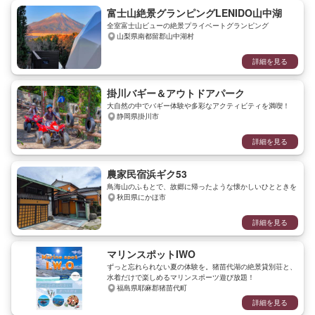
富士山絶景グランピングLENIDO山中湖
全室富士山ビューの絶景プライベートグランピング
山梨県南都留郡山中湖村
詳細を見る
掛川バギー＆アウトドアパーク
大自然の中でバギー体験や多彩なアクティビティを満喫！
静岡県掛川市
詳細を見る
農家民宿浜ギク53
鳥海山のふもとで、故郷に帰ったような懐かしいひとときを
秋田県にかほ市
詳細を見る
マリンスポットIWO
ずっと忘れられない夏の体験を。猪苗代湖の絶景貸別荘と、
水着だけで楽しめるマリンスポーツ遊び放題！
福島県耶麻郡猪苗代町
詳細を見る