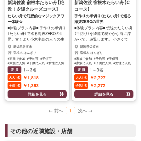
新潟佐渡 宿根木たらい舟【絶
新潟佐渡 宿根木たらい舟【C
景！夕陽クルーズコース】
コース】
たらい舟で幻想的なマジックアワ
手作りの半切り（たらい舟）で巡る
ー体験☆
海抜ZEROの世界
■体験プラン内容■ 手作りの半切り
■体験プラン内容■ 伝統のたらい舟
（たらい舟）で巡る海抜ZEROの世
（半切り）を綺麗で穏やかな海に浮
界。古くより小木半島の人々の生
かべて、遊覧します。 小さくて
活になくてはならない漁具であっ
も、漁業で使用していた物なの
新潟県佐渡市
新潟県佐渡市
た半切り。 佐渡の自然に育まれた
で、安定しています。 少しの揺れ
宿根木 はんぎり
宿根木 はんぎり
杉と竹だけを使って、一艘一艘手
のスリルより、水面近くから眺め
#家族で参加
#予約可
#子供可
#家族で参加
#予約可
#子供可
作りで仕上げました。江戸時代に
る絶景や水面の輝きに感動するこ
#家族に人気
#子供に人気
#女性に人気
#家族に人気
#子供に人気
#女性に人気
タイムスリップしたような宿根木
と間違いなし。 料金的にもリーズ
#男性に人気
#男性に人気
1～3名
1～3名
定 員
定 員
の街並みを後ろに、長い時をかけ
ナブルなので、お気軽に体験して
￥1,818
￥2,727
大人1名
大人1名
て大地が創り出した、異世界感漂
みてください。
う岩場をゆったりと巡ります。地
￥1,363
￥2,272
子供1名
子供1名
元・小木弁の船頭がご案内する
詳細を見る
詳細を見る
ecoでslowなクルーズです。
← 前へ
1
次へ →
その他の近隣施設・店舗